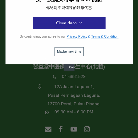
你绝对不能错过的好康优惠
强益堂全息中医诊所
强益堂全息中医诊所(槟岛)
Claim discount
04-2832108
By continuing, you agree to our
Privacy Policy
&
Terms & Condition
19 Jalan Pinhorn, Jelutong,
11600 Pulau Pinang.
Maybe next time
09:30 AM - 6:00 PM
强益堂中医保健养生中心(北赖)
04-6881529
12A Jalan Laguna 1,
Pusat Perniagaan Laguna,
13700 Perai, Pulau Pinang.
09:30 AM - 6:00 PM