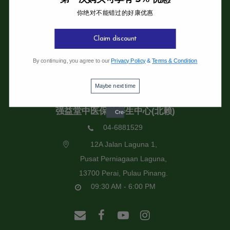
你绝对不能错过的好康优惠
强益堂全息中医诊所
强益堂全息中医诊所(槟岛)
Claim discount
04-2832108
By continuing, you agree to our
Privacy Policy
&
Terms & Condition
19 Jalan Pinhorn, Jelutong,
11600 Pulau Pinang.
Maybe next time
09:30 AM - 6:00 PM
强益堂中医保健养生中心(北赖)
04-6881529
12A Jalan Laguna 1,
Pusat Perniagaan Laguna,
13700 Perai, Pulau Pinang.
09:30 AM - 6:00 PM