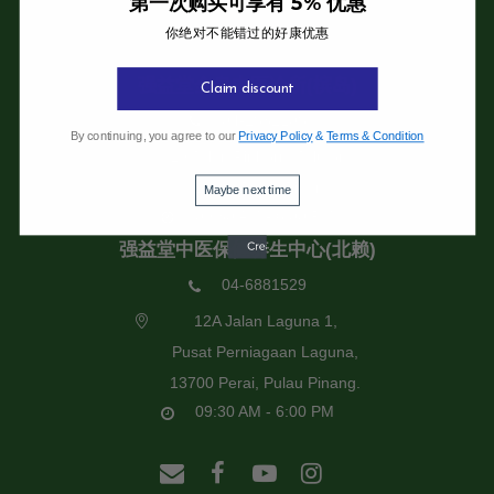
第一次购买可享有 5% 优惠
你绝对不能错过的好康优惠
强益堂全息中医诊所
强益堂全息中医诊所(槟岛)
Claim discount
04-2832108
By continuing, you agree to our
Privacy Policy
&
Terms & Condition
19 Jalan Pinhorn, Jelutong,
11600 Pulau Pinang.
Maybe next time
09:30 AM - 6:00 PM
强益堂中医保健养生中心(北赖)
04-6881529
12A Jalan Laguna 1,
Pusat Perniagaan Laguna,
13700 Perai, Pulau Pinang.
09:30 AM - 6:00 PM