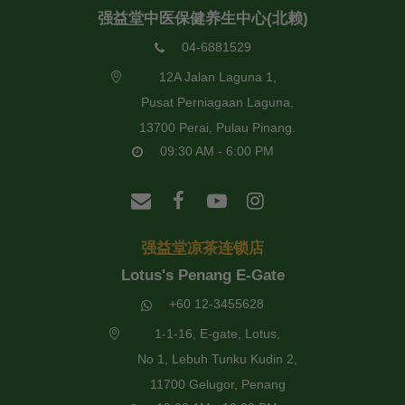
强益堂中医保健养生中心(北赖)
04-6881529
12A Jalan Laguna 1,
Pusat Perniagaan Laguna,
13700 Perai, Pulau Pinang.
09:30 AM - 6:00 PM
强益堂凉茶连锁店
Lotus's Penang E-Gate
+60 12-3455628
1-1-16, E-gate, Lotus,
No 1, Lebuh Tunku Kudin 2,
11700 Gelugor, Penang