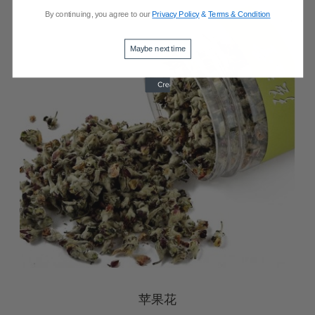
By continuing, you agree to our
Privacy Policy
&
Terms & Condition
Maybe next time
苹果花