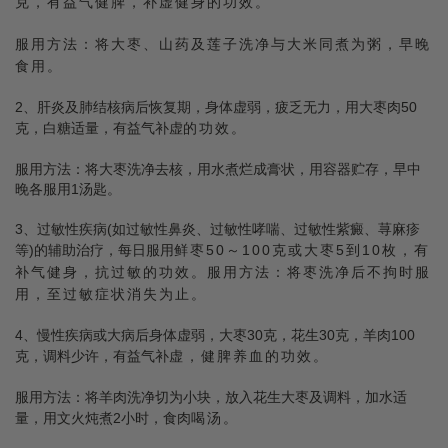
克，有益气健脾，补虚健身的功效。
服用方法：将大枣、山药及莲子洗净与大米同煮为粥，早晚
食用。
2、肝炎及肺结核病后恢复期，身体虚弱，疲乏无力，用大枣肉50
克，白糖适量，有益气补虚
的功效。
服用方法：将大枣洗净去核，用水煮烂成膏状，用容器贮存，早中
晚各服用1汤匙。
3、过敏性疾病(如过敏性鼻炎、过敏性哮喘、过敏性紫癜、荨麻疹
等)的辅助治疗，每日服用
鲜枣50～100克或大枣5到10枚，有
补气健身，抗过敏的功效。服用方法：将枣洗净后不拘
时服
用，至过敏症状消失为止。
4、慢性疾病或大病后身体虚弱，大枣30克，花生30克，羊肉100
克，调料少许，有益气补
虚，健脾养血的功效。
服用方法：将羊肉洗净切为小块，放入花生大枣及调料，加水适
量，用文火炖煮2小时，食肉
喝汤。