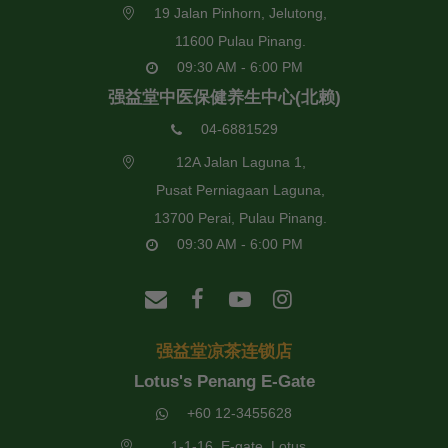
19 Jalan Pinhorn, Jelutong,
11600 Pulau Pinang.
09:30 AM - 6:00 PM
强益堂中医保健养生中心(北赖)
04-6881529
12A Jalan Laguna 1,
Pusat Perniagaan Laguna,
13700 Perai, Pulau Pinang.
09:30 AM - 6:00 PM
强益堂凉茶连锁店
Lotus's Penang E-Gate
+60 12-3455628
1-1-16, E-gate, Lotus,