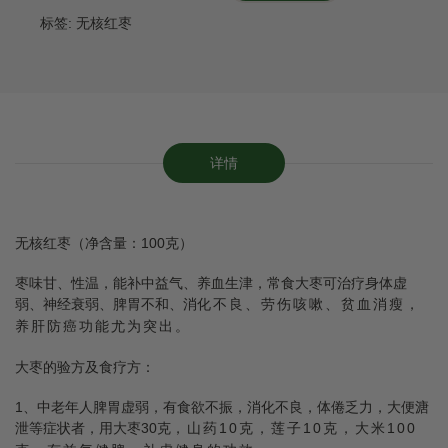
标签:
无核红枣
详情
无核红枣（净含量：100克）
枣味甘、性温，能补中益气、养血生津，常食大枣可治疗身体虚
弱、神经衰弱、脾胃不和、消
化不良、劳伤咳嗽、贫血消瘦，
养肝防癌功能尤为突出。
大枣的验方及食疗方：
1、中老年人脾胃虚弱，有食欲不振，消化不良，体倦乏力，大便溏
泄等症状者，用大枣30克
，山药10克，莲子10克，大米100