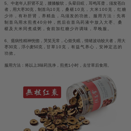
5、中老年人肝肾不足，腰膝酸软，头晕目眩，耳鸣耳聋，须发苍白
者，用大枣30克，制首乌
10克，桑椹10克，大米100克，红糖
少许，有补肝肾，养精血，乌须发的功效。
服用方法：先将
制首乌用水煎煮40分钟，然后在首乌药液中放入大枣、桑
椹及大米同煮成粥
，食前加红糖少许调味，早晚服。
6、癔病性精神恍惚，哭笑无常，心烦失眠，情绪波动较大者，用大
枣30克，浮小麦50克，
甘草10克，有益气养心，安神定志的
功效。
服用方法：将以上3味药洗净，煎煮1小时，去甘草后食用。