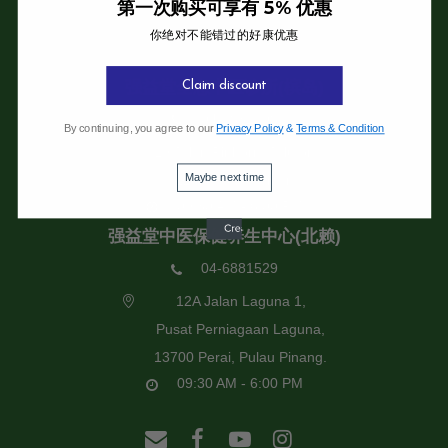
第一次购买可享有 5% 优惠
你绝对不能错过的好康优惠
强益堂全息中医诊所
强益堂全息中医诊所(槟岛)
Claim discount
04-2832108
By continuing, you agree to our
Privacy Policy
&
Terms & Condition
19 Jalan Pinhorn, Jelutong,
Maybe next time
11600 Pulau Pinang.
09:30 AM - 6:00 PM
强益堂中医保健养生中心(北赖)
04-6881529
12A Jalan Laguna 1,
Pusat Perniagaan Laguna,
13700 Perai, Pulau Pinang.
09:30 AM - 6:00 PM