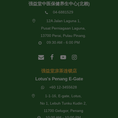
强益堂中医保健养生中心(北赖)
04-6881529
12A Jalan Laguna 1,
Pusat Perniagaan Laguna,
13700 Perai, Pulau Pinang.
09:30 AM - 6:00 PM
强益堂凉茶连锁店
Lotus's Penang E-Gate
+60 12-3455628
1-1-16, E-gate, Lotus,
No 1, Lebuh Tunku Kudin 2,
11700 Gelugor, Penang
10:00 AM - 10:00 PM