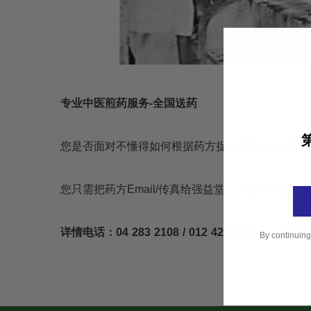
专业中医煎药服务-全国送药
您是否面对不懂得如何根据药方捉药及煎药？强益堂
您只需把药方Email/传真给强益堂，强益堂专业
详情电话：04 283 2108 / 012 426 9118
By continuing