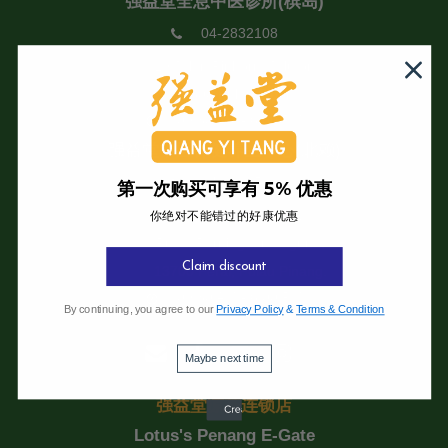
强益堂全息中医诊所(槟岛)
04-2832108
19 Jalan Pinhorn, Jelutong,
11600 Pulau Pinang.
09:30 AM - 6:00 PM
强益堂中医保健养生中心(北赖)
04-6881529
第一次购买可享有 5% 优惠
12A Jalan Laguna 1,
你绝对不能错过的好康优惠
Pusat Perniagaan Laguna,
Claim discount
13700 Perai, Pulau Pinang.
09:30 AM - 6:00 PM
By continuing, you agree to our
Privacy Policy
&
Terms & Condition
Maybe next time
强益堂凉茶连锁店
Lotus's Penang E-Gate