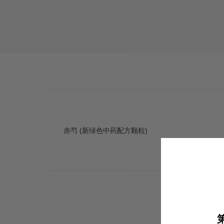
赤芍 (新绿色中药配方颗粒)