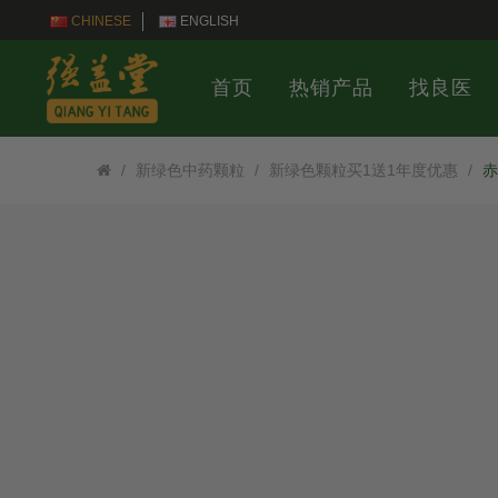
CHINESE
ENGLISH
首页
热销产品
找良医
新绿色中药颗粒
新绿色颗粒买1送1年度优惠
赤