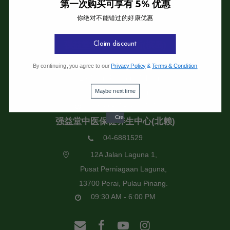
第一次购买可享有 5% 优惠
你绝对不能错过的好康优惠
强益堂全息中医诊所
强益堂全息中医诊所(槟岛)
Claim discount
04-2832108
By continuing, you agree to our
Privacy Policy
&
Terms & Condition
19 Jalan Pinhorn, Jelutong,
Maybe next time
11600 Pulau Pinang.
09:30 AM - 6:00 PM
强益堂中医保健养生中心(北赖)
04-6881529
12A Jalan Laguna 1,
Pusat Perniagaan Laguna,
13700 Perai, Pulau Pinang.
09:30 AM - 6:00 PM