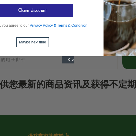
Claim discount
, you agree to our
Privacy Policy
&
Terms & Condition
Maybe next time
供您最新的商品资讯及获得不定