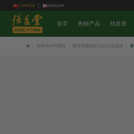
CHINESE
ENGLISH
首页
热销产品
找良医
新绿色中药颗粒
新绿色颗粒买1送1年度优惠
番