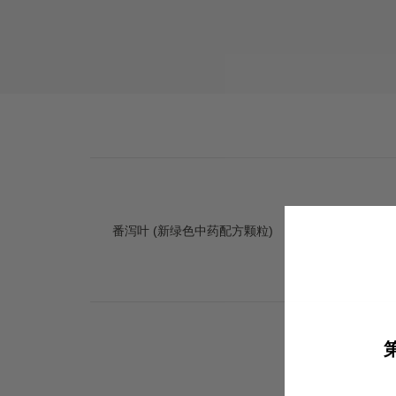
番泻叶 (新绿色中药配方颗粒)