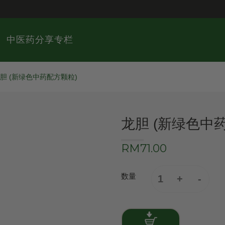
中医药分享专栏
胆 (新绿色中药配方颗粒)
龙胆 (新绿色中
RM71.00
数量