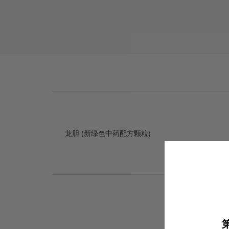
龙胆 (新绿色中药配方颗粒)