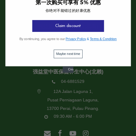
第一次购买可享有 5% 优惠
你绝对不能错过的好康优惠
强益堂全息中医诊所
强益堂全息中医诊所(槟岛)
Claim discount
04-2832108
By continuing, you agree to our
Privacy Policy
&
Terms & Condition
19 Jalan Pinhorn, Jelutong,
Maybe next time
11600 Pulau Pinang.
09:30 AM - 6:00 PM
强益堂中医保健养生中心(北赖)
04-6881529
12A Jalan Laguna 1,
Pusat Perniagaan Laguna,
13700 Perai, Pulau Pinang.
09:30 AM - 6:00 PM