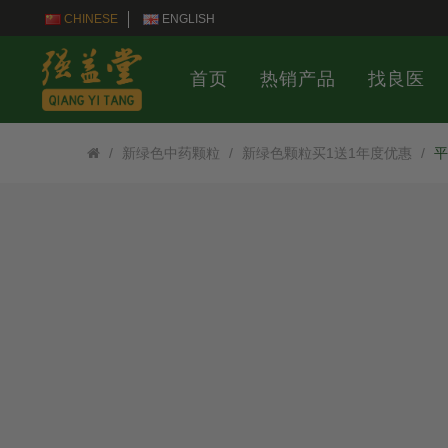
CHINESE
ENGLISH
首页
热销产品
找良医
新绿色中药颗粒
新绿色颗粒买1送1年度优惠
平