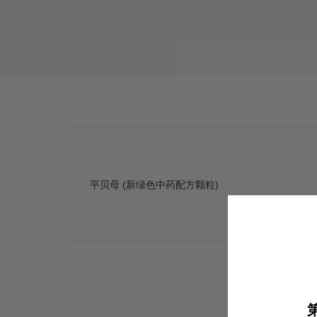
平贝母 (新绿色中药配方颗粒)