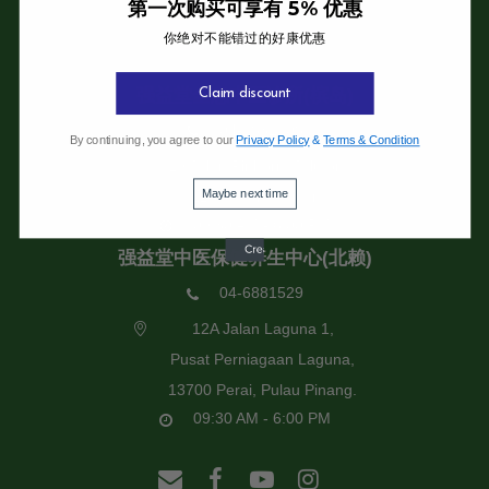
第一次购买可享有 5% 优惠
你绝对不能错过的好康优惠
强益堂全息中医诊所
强益堂全息中医诊所(槟岛)
Claim discount
04-2832108
By continuing, you agree to our
Privacy Policy
&
Terms & Condition
19 Jalan Pinhorn, Jelutong,
Maybe next time
11600 Pulau Pinang.
09:30 AM - 6:00 PM
强益堂中医保健养生中心(北赖)
04-6881529
12A Jalan Laguna 1,
Pusat Perniagaan Laguna,
13700 Perai, Pulau Pinang.
09:30 AM - 6:00 PM