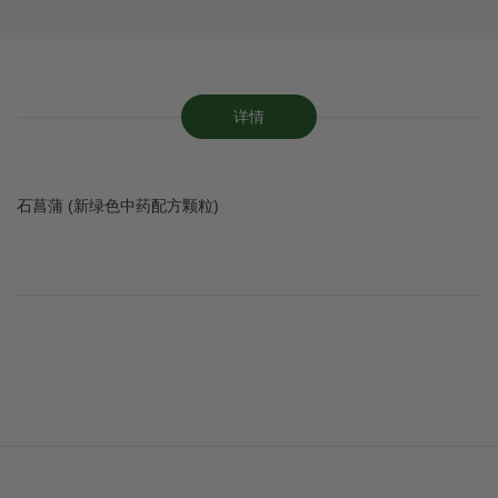
详情
石菖蒲 (新绿色中药配方颗粒)