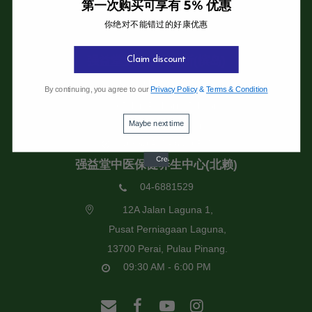
第一次购买可享有 5% 优惠
你绝对不能错过的好康优惠
强益堂全息中医诊所
强益堂全息中医诊所(槟岛)
Claim discount
04-2832108
By continuing, you agree to our
Privacy Policy
&
Terms & Condition
19 Jalan Pinhorn, Jelutong,
Maybe next time
11600 Pulau Pinang.
09:30 AM - 6:00 PM
强益堂中医保健养生中心(北赖)
04-6881529
12A Jalan Laguna 1,
Pusat Perniagaan Laguna,
13700 Perai, Pulau Pinang.
09:30 AM - 6:00 PM