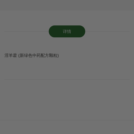
详情
淫羊藿 (新绿色中药配方颗粒)