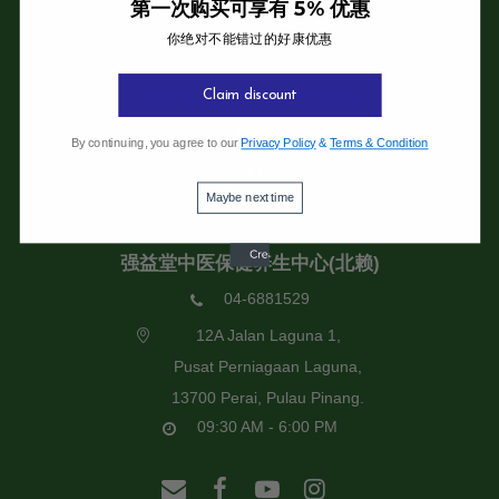
第一次购买可享有 5% 优惠
你绝对不能错过的好康优惠
强益堂全息中医诊所
强益堂全息中医诊所(槟岛)
Claim discount
04-2832108
By continuing, you agree to our
Privacy Policy
&
Terms & Condition
19 Jalan Pinhorn, Jelutong,
Maybe next time
11600 Pulau Pinang.
09:30 AM - 6:00 PM
强益堂中医保健养生中心(北赖)
04-6881529
12A Jalan Laguna 1,
Pusat Perniagaan Laguna,
13700 Perai, Pulau Pinang.
09:30 AM - 6:00 PM