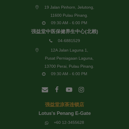
19 Jalan Pinhorn, Jelutong,
11600 Pulau Pinang.
09:30 AM - 6:00 PM
强益堂中医保健养生中心(北赖)
04-6881529
12A Jalan Laguna 1,
Pusat Perniagaan Laguna,
13700 Perai, Pulau Pinang.
09:30 AM - 6:00 PM
强益堂凉茶连锁店
Lotus's Penang E-Gate
+60 12-3455628