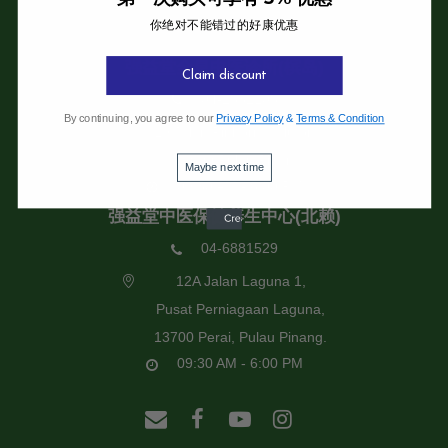
你绝对不能错过的好康优惠
强益堂全息中医诊所
强益堂全息中医诊所(槟岛)
Claim discount
04-2832108
By continuing, you agree to our
Privacy Policy
&
Terms & Condition
19 Jalan Pinhorn, Jelutong,
11600 Pulau Pinang.
Maybe next time
09:30 AM - 6:00 PM
强益堂中医保健养生中心(北赖)
04-6881529
12A Jalan Laguna 1,
Pusat Perniagaan Laguna,
13700 Perai, Pulau Pinang.
09:30 AM - 6:00 PM