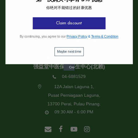
你绝对不能错过的好康优惠
强益堂全息中医诊所
强益堂全息中医诊所(槟岛)
Claim discount
04-2832108
By continuing, you agree to our
Privacy Policy
&
Terms & Condition
19 Jalan Pinhorn, Jelutong,
11600 Pulau Pinang.
Maybe next time
09:30 AM - 6:00 PM
强益堂中医保健养生中心(北赖)
04-6881529
12A Jalan Laguna 1,
Pusat Perniagaan Laguna,
13700 Perai, Pulau Pinang.
09:30 AM - 6:00 PM