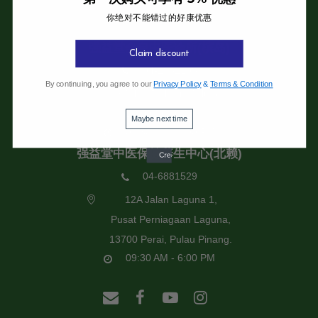
你绝对不能错过的好康优惠
强益堂全息中医诊所
强益堂全息中医诊所(槟岛)
Claim discount
04-2832108
By continuing, you agree to our
Privacy Policy
&
Terms & Condition
19 Jalan Pinhorn, Jelutong,
11600 Pulau Pinang.
Maybe next time
09:30 AM - 6:00 PM
强益堂中医保健养生中心(北赖)
04-6881529
12A Jalan Laguna 1,
Pusat Perniagaan Laguna,
13700 Perai, Pulau Pinang.
09:30 AM - 6:00 PM