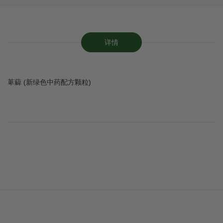
详情
萆薢 (新绿色中药配方颗粒)