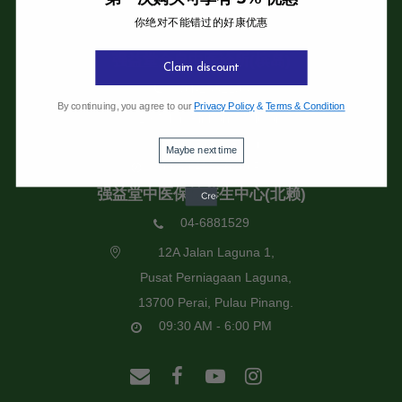
你绝对不能错过的好康优惠
强益堂全息中医诊所
强益堂全息中医诊所(槟岛)
Claim discount
04-2832108
By continuing, you agree to our
Privacy Policy
&
Terms & Condition
19 Jalan Pinhorn, Jelutong,
11600 Pulau Pinang.
Maybe next time
09:30 AM - 6:00 PM
强益堂中医保健养生中心(北赖)
04-6881529
12A Jalan Laguna 1,
Pusat Perniagaan Laguna,
13700 Perai, Pulau Pinang.
09:30 AM - 6:00 PM