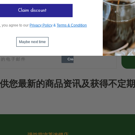
Claim discount
, you agree to our
Privacy Policy
&
Terms & Condition
Maybe next time
供您最新的商品资讯及获得不定