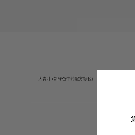
大青叶 (新绿色中药配方颗粒)