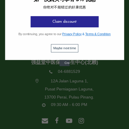
你绝对不能错过的好康优惠
强益堂全息中医诊所
强益堂全息中医诊所(槟岛)
Claim discount
04-2832108
By continuing, you agree to our
Privacy Policy
&
Terms & Condition
19 Jalan Pinhorn, Jelutong,
11600 Pulau Pinang.
Maybe next time
09:30 AM - 6:00 PM
强益堂中医保健养生中心(北赖)
04-6881529
12A Jalan Laguna 1,
Pusat Perniagaan Laguna,
13700 Perai, Pulau Pinang.
09:30 AM - 6:00 PM