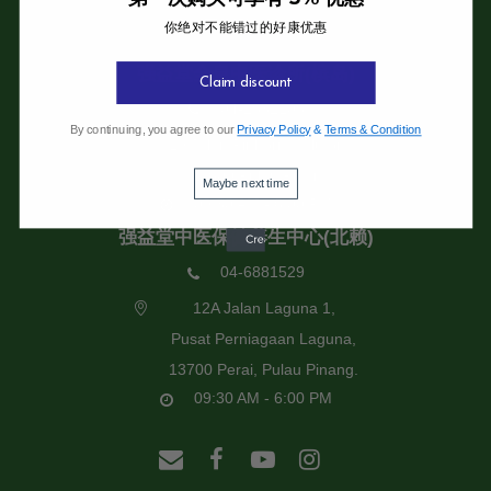
你绝对不能错过的好康优惠
强益堂全息中医诊所
强益堂全息中医诊所(槟岛)
Claim discount
04-2832108
By continuing, you agree to our
Privacy Policy
&
Terms & Condition
19 Jalan Pinhorn, Jelutong,
11600 Pulau Pinang.
Maybe next time
09:30 AM - 6:00 PM
强益堂中医保健养生中心(北赖)
04-6881529
12A Jalan Laguna 1,
Pusat Perniagaan Laguna,
13700 Perai, Pulau Pinang.
09:30 AM - 6:00 PM