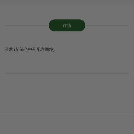
详情
莪术 (新绿色中药配方颗粒)