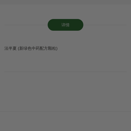
详情
法半夏 (新绿色中药配方颗粒)