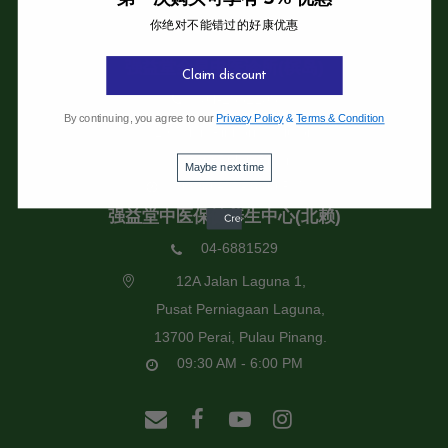
你绝对不能错过的好康优惠
强益堂全息中医诊所
强益堂全息中医诊所(槟岛)
Claim discount
04-2832108
By continuing, you agree to our
Privacy Policy
&
Terms & Condition
19 Jalan Pinhorn, Jelutong,
11600 Pulau Pinang.
Maybe next time
09:30 AM - 6:00 PM
强益堂中医保健养生中心(北赖)
04-6881529
12A Jalan Laguna 1,
Pusat Perniagaan Laguna,
13700 Perai, Pulau Pinang.
09:30 AM - 6:00 PM