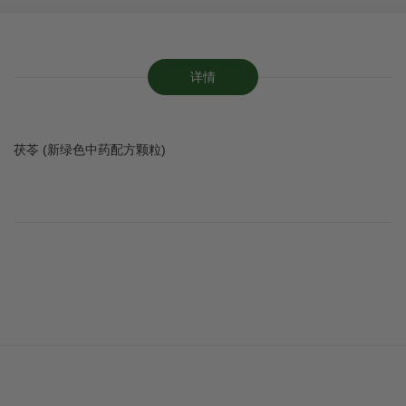
详情
茯苓 (新绿色中药配方颗粒)