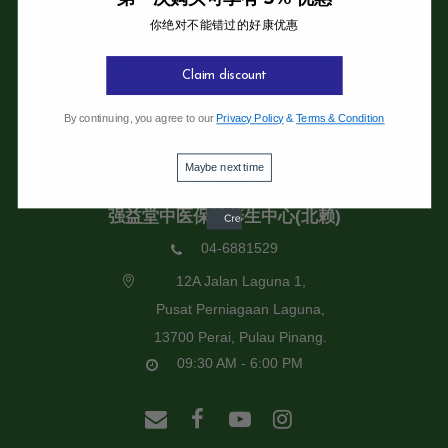
你绝对不能错过的好康优惠
强益堂全息中医诊所
强益堂全息中医诊所(槟岛)
Claim discount
04-2832108
By continuing, you agree to our
Privacy Policy
&
Terms & Condition
19 Jalan Pinhorn, Jelutong,
11600 Pulau Pinang.
Maybe next time
09:30 AM - 6:00 PM
强益堂中医保健养生中心(北赖)
04-6881529
12A Jalan Laguna 1,
Pusat Perniagaan Laguna,
13700 Perai, Pulau Pinang.
09:30 AM - 6:00 PM