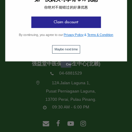
你绝对不能错过的好康优惠
强益堂全息中医诊所
强益堂全息中医诊所(槟岛)
Claim discount
04-2832108
By continuing, you agree to our
Privacy Policy
&
Terms & Condition
19 Jalan Pinhorn, Jelutong,
11600 Pulau Pinang.
Maybe next time
09:30 AM - 6:00 PM
强益堂中医保健养生中心(北赖)
04-6881529
12A Jalan Laguna 1,
Pusat Perniagaan Laguna,
13700 Perai, Pulau Pinang.
09:30 AM - 6:00 PM