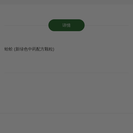
详情
蛤蚧 (新绿色中药配方颗粒)