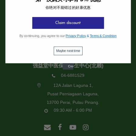
你绝对不能错过的好康优惠
强益堂全息中医诊所
强益堂全息中医诊所(槟岛)
Claim discount
04-2832108
By continuing, you agree to our
Privacy Policy
&
Terms & Condition
19 Jalan Pinhorn, Jelutong,
11600 Pulau Pinang.
Maybe next time
09:30 AM - 6:00 PM
强益堂中医保健养生中心(北赖)
04-6881529
12A Jalan Laguna 1,
Pusat Perniagaan Laguna,
13700 Perai, Pulau Pinang.
09:30 AM - 6:00 PM