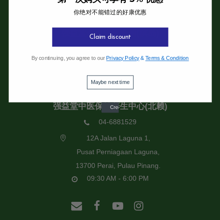
你绝对不能错过的好康优惠
强益堂全息中医诊所
强益堂全息中医诊所(槟岛)
Claim discount
04-2832108
By continuing, you agree to our
Privacy Policy
&
Terms & Condition
19 Jalan Pinhorn, Jelutong,
11600 Pulau Pinang.
Maybe next time
09:30 AM - 6:00 PM
强益堂中医保健养生中心(北赖)
04-6881529
12A Jalan Laguna 1,
Pusat Perniagaan Laguna,
13700 Perai, Pulau Pinang.
09:30 AM - 6:00 PM