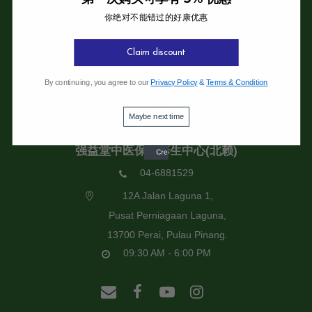
你绝对不能错过的好康优惠
强益堂全息中医诊所
强益堂全息中医诊所(槟岛)
Claim discount
04-2832108
By continuing, you agree to our
Privacy Policy
&
Terms & Condition
19 Jalan Pinhorn, Jelutong,
11600 Pulau Pinang.
Maybe next time
09:30 AM - 6:00 PM
强益堂中医保健养生中心(北赖)
04-6881529
12A Jalan Laguna 1,
Pusat Perniagaan Laguna,
13700 Perai, Pulau Pinang.
09:30 AM - 6:00 PM