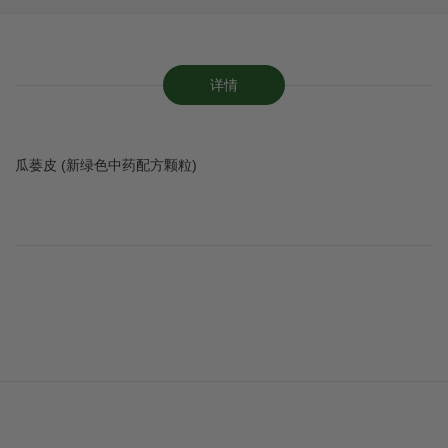
详情
瓜蒌皮 (新绿色中药配方颗粒)