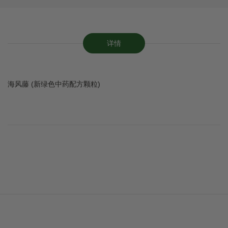
详情
海风藤 (新绿色中药配方颗粒)