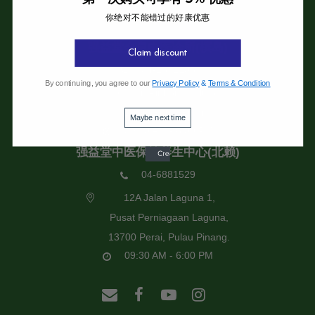
你绝对不能错过的好康优惠
强益堂全息中医诊所
强益堂全息中医诊所(槟岛)
Claim discount
04-2832108
By continuing, you agree to our
Privacy Policy
&
Terms & Condition
19 Jalan Pinhorn, Jelutong,
11600 Pulau Pinang.
Maybe next time
09:30 AM - 6:00 PM
强益堂中医保健养生中心(北赖)
04-6881529
12A Jalan Laguna 1,
Pusat Perniagaan Laguna,
13700 Perai, Pulau Pinang.
09:30 AM - 6:00 PM