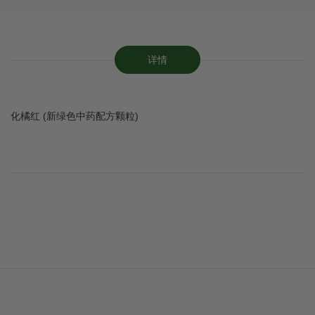
详情
化橘红 (新绿色中药配方颗粒)