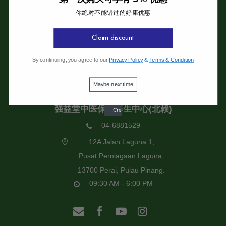
你绝对不能错过的好康优惠
强益堂全息中医诊所
强益堂全息中医诊所(槟岛)
Claim discount
04-2832108
By continuing, you agree to our
Privacy Policy
&
Terms & Condition
19 Jalan Pinhorn, Jelutong,
11600 Pulau Pinang.
Maybe next time
09:30 AM - 6:00 PM
强益堂中医保健养生中心(北赖)
04-6881529
12A Jalan Laguna 1,
Pusat Perniagaan Laguna,
13700 Perai, Pulau Pinang.
09:30 AM - 6:00 PM