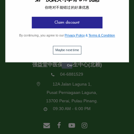
你绝对不能错过的好康优惠
强益堂全息中医诊所
强益堂全息中医诊所(槟岛)
Claim discount
04-2832108
By continuing, you agree to our
Privacy Policy
&
Terms & Condition
19 Jalan Pinhorn, Jelutong,
11600 Pulau Pinang.
Maybe next time
09:30 AM - 6:00 PM
强益堂中医保健养生中心(北赖)
04-6881529
12A Jalan Laguna 1,
Pusat Perniagaan Laguna,
13700 Perai, Pulau Pinang.
09:30 AM - 6:00 PM