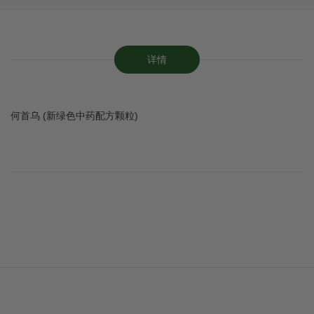
详情
何首乌 (新绿色中药配方颗粒)