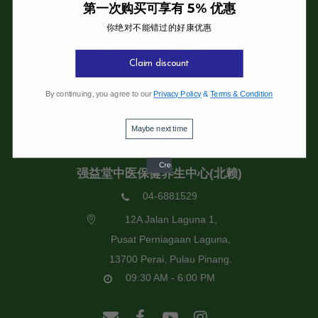
第一次购买可享有 5% 优惠
你绝对不能错过的好康优惠
强益堂全息中医诊所
Claim discount
强益堂全息中医诊所(槟岛)
04-2832108
By continuing, you agree to our
Privacy Policy
&
Terms & Condition
19 Jalan Pinhorn, Jelutong,
Maybe next time
11600 Pulau Pinang.
09:30 AM - 6:00 PM
强益堂中医保健养生中心(北赖)
04-6881529
12A Jalan Laguna 1,
Pusat Perniagaan Laguna,
13700 Perai, Pulau Pinang.
09:30 AM - 6:00 PM