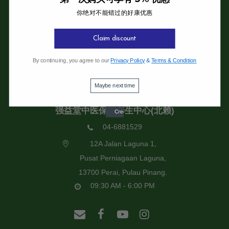
你绝对不能错过的好康优惠
强益堂全息中医诊所
强益堂全息中医诊所(槟岛)
Claim discount
04-2832108
By continuing, you agree to our
Privacy Policy
&
Terms & Condition
19 Jalan Pinhorn, Jelutong,
11600 Pulau Pinang.
Maybe next time
09:30 AM - 6:00 PM
强益堂中医保健养生中心(北赖)
04-6881529
12A Jalan Laguna 1,
Pusat Perniagaan Laguna,
13700 Perai, Pulau Pinang.
09:30 AM - 6:00 PM