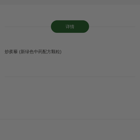
详情
炒蒺藜 (新绿色中药配方颗粒)