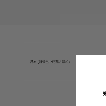
昆布 (新绿色中药配方颗粒)