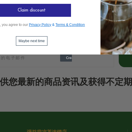
Claim discount
, you agree to our
Privacy Policy
&
Terms & Condition
Maybe next time
供您最新的商品资讯及获得不定