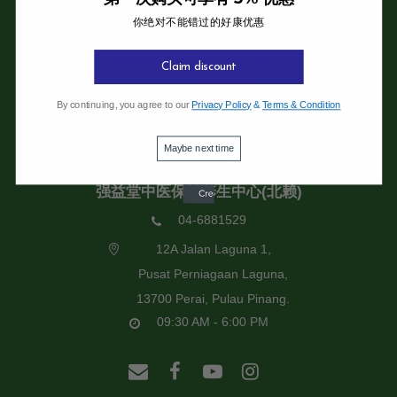
你绝对不能错过的好康优惠
强益堂全息中医诊所
强益堂全息中医诊所(槟岛)
Claim discount
04-2832108
By continuing, you agree to our
Privacy Policy
&
Terms & Condition
19 Jalan Pinhorn, Jelutong,
11600 Pulau Pinang.
Maybe next time
09:30 AM - 6:00 PM
强益堂中医保健养生中心(北赖)
04-6881529
12A Jalan Laguna 1,
Pusat Perniagaan Laguna,
13700 Perai, Pulau Pinang.
09:30 AM - 6:00 PM