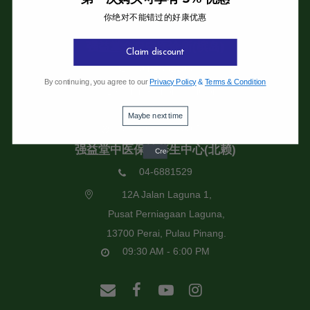
你绝对不能错过的好康优惠
强益堂全息中医诊所
强益堂全息中医诊所(槟岛)
Claim discount
04-2832108
By continuing, you agree to our
Privacy Policy
&
Terms & Condition
19 Jalan Pinhorn, Jelutong,
11600 Pulau Pinang.
Maybe next time
09:30 AM - 6:00 PM
强益堂中医保健养生中心(北赖)
04-6881529
12A Jalan Laguna 1,
Pusat Perniagaan Laguna,
13700 Perai, Pulau Pinang.
09:30 AM - 6:00 PM