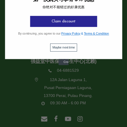
你绝对不能错过的好康优惠
强益堂全息中医诊所
强益堂全息中医诊所(槟岛)
Claim discount
04-2832108
By continuing, you agree to our
Privacy Policy
&
Terms & Condition
19 Jalan Pinhorn, Jelutong,
11600 Pulau Pinang.
Maybe next time
09:30 AM - 6:00 PM
强益堂中医保健养生中心(北赖)
04-6881529
12A Jalan Laguna 1,
Pusat Perniagaan Laguna,
13700 Perai, Pulau Pinang.
09:30 AM - 6:00 PM