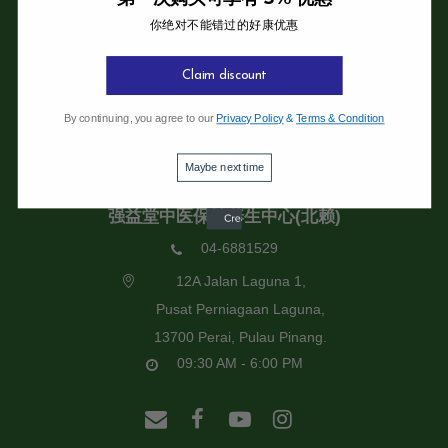
你绝对不能错过的好康优惠
强益堂全息中医诊所
强益堂全息中医诊所(槟岛)
Claim discount
04-2832108
By continuing, you agree to our
Privacy Policy
&
Terms & Condition
19 Jalan Pinhorn, Jelutong,
11600 Pulau Pinang.
Maybe next time
09:30 AM - 6:00 PM
强益堂中医保健养生中心(北赖)
04-6881529
12A Jalan Laguna 1,
Pusat Perniagaan Laguna,
13700 Perai, Pulau Pinang.
09:30 AM - 6:00 PM