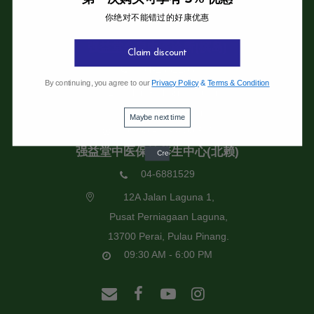
你绝对不能错过的好康优惠
强益堂全息中医诊所
强益堂全息中医诊所(槟岛)
Claim discount
04-2832108
By continuing, you agree to our
Privacy Policy
&
Terms & Condition
19 Jalan Pinhorn, Jelutong,
11600 Pulau Pinang.
Maybe next time
09:30 AM - 6:00 PM
强益堂中医保健养生中心(北赖)
04-6881529
12A Jalan Laguna 1,
Pusat Perniagaan Laguna,
13700 Perai, Pulau Pinang.
09:30 AM - 6:00 PM