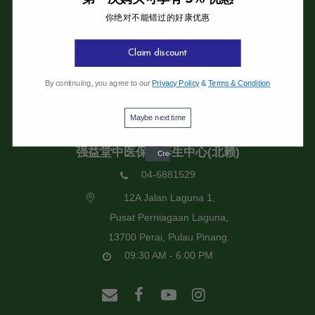
你绝对不能错过的好康优惠
强益堂全息中医诊所
强益堂全息中医诊所(槟岛)
Claim discount
04-2832108
By continuing, you agree to our
Privacy Policy
&
Terms & Condition
19 Jalan Pinhorn, Jelutong,
11600 Pulau Pinang.
Maybe next time
09:30 AM - 6:00 PM
强益堂中医保健养生中心(北赖)
04-6881529
12A Jalan Laguna 1,
Pusat Perniagaan Laguna,
13700 Perai, Pulau Pinang.
09:30 AM - 6:00 PM