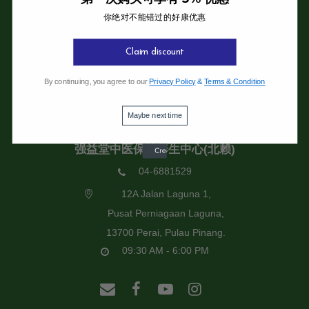
你绝对不能错过的好康优惠
强益堂全息中医诊所
强益堂全息中医诊所(槟岛)
Claim discount
04-2832108
By continuing, you agree to our
Privacy Policy
&
Terms & Condition
19 Jalan Pinhorn, Jelutong,
11600 Pulau Pinang.
Maybe next time
09:30 AM - 6:00 PM
强益堂中医保健养生中心(北赖)
04-6881529
12A Jalan Laguna 1,
Pusat Perniagaan Laguna,
13700 Perai, Pulau Pinang.
09:30 AM - 6:00 PM