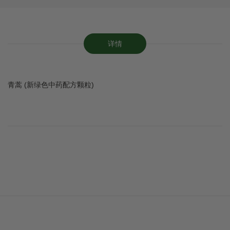
详情
青蒿 (新绿色中药配方颗粒)