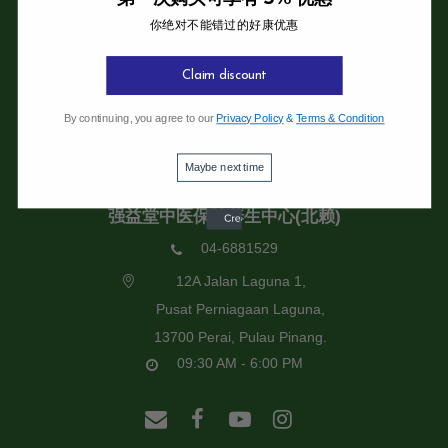
你绝对不能错过的好康优惠
强益堂全息中医诊所
强益堂全息中医诊所(槟岛)
Claim discount
04-2832108
By continuing, you agree to our
Privacy Policy
&
Terms & Condition
19 Jalan Pinhorn, Jelutong,
11600 Pulau Pinang.
Maybe next time
09:30 AM - 6:00 PM
强益堂中医保健养生中心(北赖)
04-6881529
12A Jalan Laguna 1,
Pusat Perniagaan Laguna,
13700 Perai, Pulau Pinang.
09:30 AM - 6:00 PM