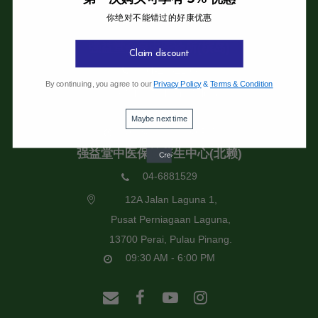
你绝对不能错过的好康优惠
强益堂全息中医诊所
强益堂全息中医诊所(槟岛)
Claim discount
04-2832108
By continuing, you agree to our
Privacy Policy
&
Terms & Condition
19 Jalan Pinhorn, Jelutong,
11600 Pulau Pinang.
Maybe next time
09:30 AM - 6:00 PM
强益堂中医保健养生中心(北赖)
04-6881529
12A Jalan Laguna 1,
Pusat Perniagaan Laguna,
13700 Perai, Pulau Pinang.
09:30 AM - 6:00 PM