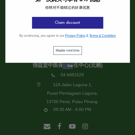
你绝对不能错过的好康优惠
强益堂全息中医诊所
强益堂全息中医诊所(槟岛)
Claim discount
04-2832108
By continuing, you agree to our
Privacy Policy
&
Terms & Condition
19 Jalan Pinhorn, Jelutong,
11600 Pulau Pinang.
Maybe next time
09:30 AM - 6:00 PM
强益堂中医保健养生中心(北赖)
04-6881529
12A Jalan Laguna 1,
Pusat Perniagaan Laguna,
13700 Perai, Pulau Pinang.
09:30 AM - 6:00 PM