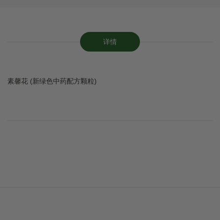
详情
素馨花 (新绿色中药配方颗粒)