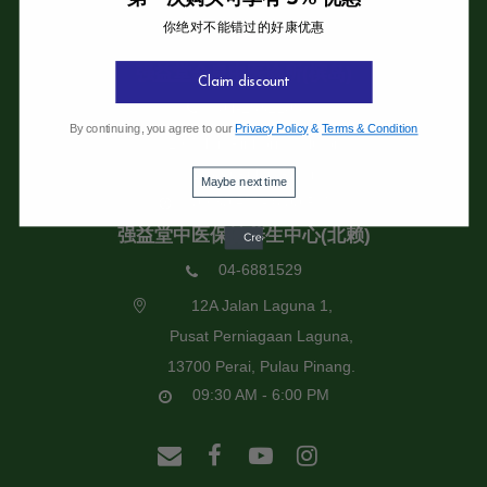
你绝对不能错过的好康优惠
强益堂全息中医诊所
强益堂全息中医诊所(槟岛)
Claim discount
04-2832108
By continuing, you agree to our
Privacy Policy
&
Terms & Condition
19 Jalan Pinhorn, Jelutong,
11600 Pulau Pinang.
Maybe next time
09:30 AM - 6:00 PM
强益堂中医保健养生中心(北赖)
04-6881529
12A Jalan Laguna 1,
Pusat Perniagaan Laguna,
13700 Perai, Pulau Pinang.
09:30 AM - 6:00 PM