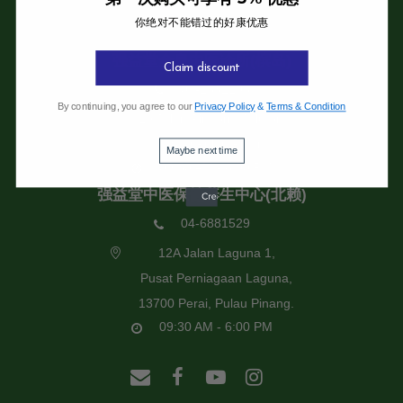
你绝对不能错过的好康优惠
强益堂全息中医诊所
强益堂全息中医诊所(槟岛)
Claim discount
04-2832108
By continuing, you agree to our
Privacy Policy
&
Terms & Condition
19 Jalan Pinhorn, Jelutong,
11600 Pulau Pinang.
Maybe next time
09:30 AM - 6:00 PM
强益堂中医保健养生中心(北赖)
04-6881529
12A Jalan Laguna 1,
Pusat Perniagaan Laguna,
13700 Perai, Pulau Pinang.
09:30 AM - 6:00 PM